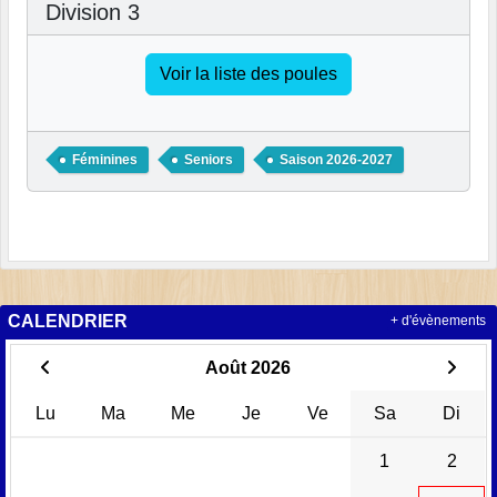
Division 3
Voir la liste des poules
Féminines
Seniors
Saison 2026-2027
CALENDRIER
+ d'évènements
Août 2026
Lu
Ma
Me
Je
Ve
Sa
Di
1
2