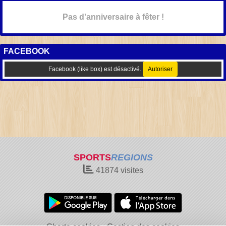
Pas d'anniversaire à fêter !
FACEBOOK
Facebook (like box) est désactivé.
Autoriser
SPORTS
REGIONS
41874
visites