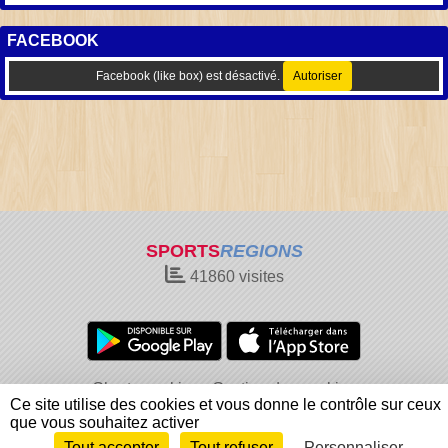
FACEBOOK
Facebook (like box) est désactivé.
Autoriser
SPORTS
REGIONS
41860
visites
Charte cookies
Gestion des cookies
Ce site utilise des cookies et vous donne le contrôle sur ceux
Informations légales
Signaler un contenu inapproprié
que vous souhaitez activer
Tout accepter
Tout refuser
Personnaliser